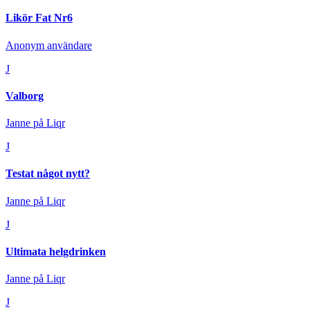
Likör Fat Nr6
Anonym användare
J
Valborg
Janne på Liqr
J
Testat något nytt?
Janne på Liqr
J
Ultimata helgdrinken
Janne på Liqr
J