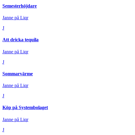
Semesterhöjdare
Janne på Liqr
J
Att dricka tequila
Janne på Liqr
J
Sommarvärme
Janne på Liqr
J
Köp på Systembolaget
Janne på Liqr
J