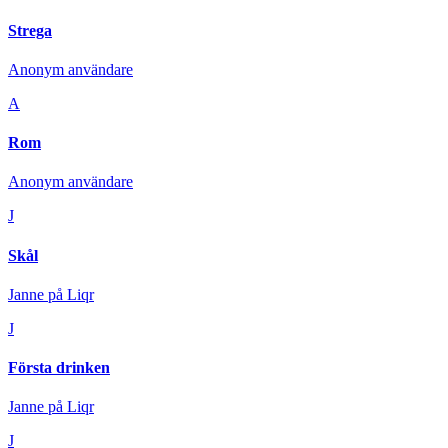
Strega
Anonym användare
A
Rom
Anonym användare
J
Skål
Janne på Liqr
J
Första drinken
Janne på Liqr
J