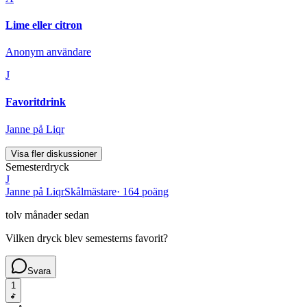
Lime eller citron
Anonym användare
J
Favoritdrink
Janne på Liqr
Visa fler diskussioner
Semesterdryck
J
Janne på Liqr
Skålmästare
·
164 poäng
tolv månader sedan
Vilken dryck blev semesterns favorit?
Svara
1