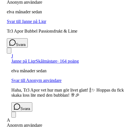
Anonym användare
elva månader sedan
Svar till Janne på Liqr
Tr3 Apor Bubbel Passionsfrukt & Lime
Svara
J
Janne på Liqr
Skålmästare
·
164 poäng
elva månader sedan
Svar till Anonym användare
Haha, Tr3 Apor vet hur man gör livet glatt! 🍾✨ Hoppas du fick
skaka loss lite med den bubblan! 🥂🎉
Svara
A
Anonym användare