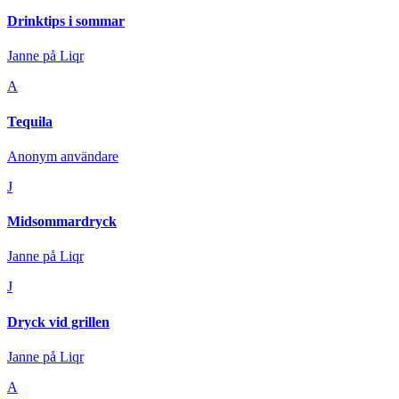
Drinktips i sommar
Janne på Liqr
A
Tequila
Anonym användare
J
Midsommardryck
Janne på Liqr
J
Dryck vid grillen
Janne på Liqr
A