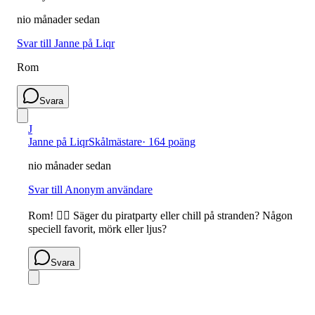
nio månader sedan
Svar till Janne på Liqr
Rom
Svara
J
Janne på Liqr
Skålmästare
·
164 poäng
nio månader sedan
Svar till Anonym användare
Rom! 🏴‍☠️ Säger du piratparty eller chill på stranden? Någon
speciell favorit, mörk eller ljus?
Svara