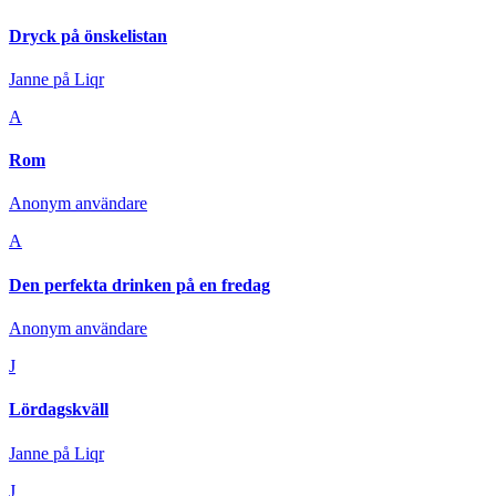
Dryck på önskelistan
Janne på Liqr
A
Rom
Anonym användare
A
Den perfekta drinken på en fredag
Anonym användare
J
Lördagskväll
Janne på Liqr
J