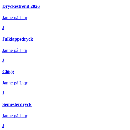
Dryckestrend 2026
Janne på Liqr
J
Julklappsdryck
Janne på Liqr
J
Glögg
Janne på Liqr
J
Semesterdryck
Janne på Liqr
J