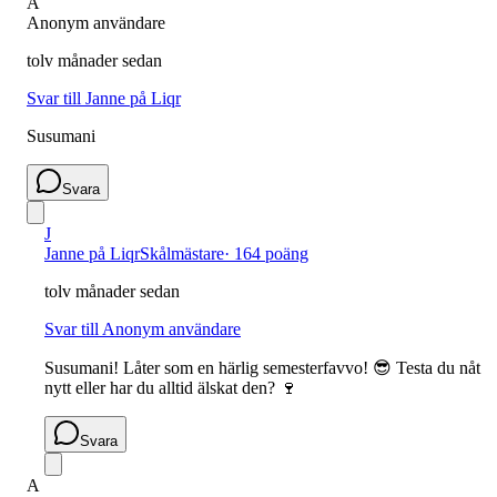
A
Anonym användare
tolv månader sedan
Svar till Janne på Liqr
Susumani
Svara
J
Janne på Liqr
Skålmästare
·
164 poäng
tolv månader sedan
Svar till Anonym användare
Susumani! Låter som en härlig semesterfavvo! 😎 Testa du nåt
nytt eller har du alltid älskat den? 🍷
Svara
A