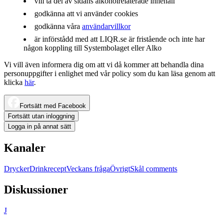
vill ta del av sidans alkoholrelaterade innehåll
godkänna att vi använder cookies
godkänna våra
användarvillkor
är införstådd med att LIQR.se är fristående och inte har
någon koppling till Systembolaget eller Alko
Vi vill även informera dig om att vi då kommer att behandla dina
personuppgifter i enlighet med vår policy som du kan läsa genom att
klicka
här
.
Fortsätt med Facebook
Fortsätt utan inloggning
Logga in på annat sätt
Kanaler
Drycker
Drinkrecept
Veckans fråga
Övrigt
Skål comments
Diskussioner
J