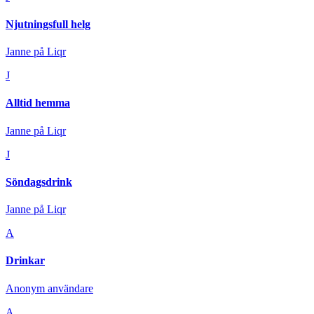
Njutningsfull helg
Janne på Liqr
J
Alltid hemma
Janne på Liqr
J
Söndagsdrink
Janne på Liqr
A
Drinkar
Anonym användare
A