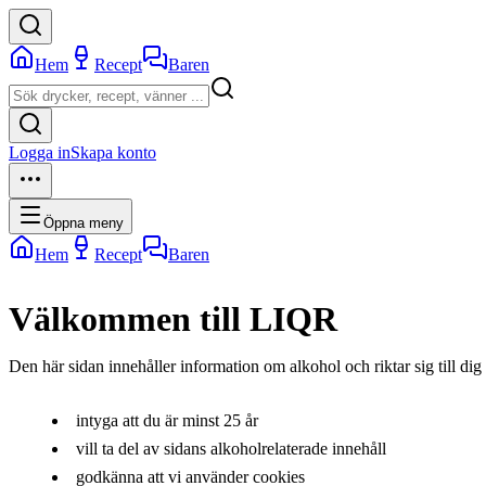
Hem
Recept
Baren
Logga in
Skapa konto
Öppna meny
Hem
Recept
Baren
Välkommen till LIQR
Den här sidan innehåller information om alkohol och riktar sig till dig 
intyga att du är minst 25 år
vill ta del av sidans alkoholrelaterade innehåll
godkänna att vi använder cookies